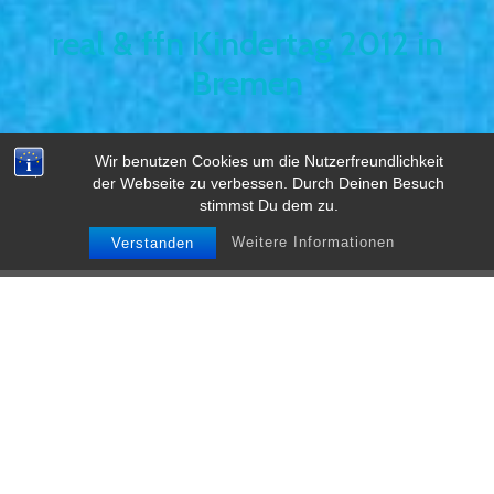
real & ffn Kindertag 2012 in
Bremen
Wir benutzen Cookies um die Nutzerfreundlichkeit
der Webseite zu verbessen. Durch Deinen Besuch
stimmst Du dem zu.
Weitere Informationen
Verstanden
real
&
ffn
präsentierten das
Spalding Breakball Team…
Nichts ist schöner als leuchtende,
staunende und lachende