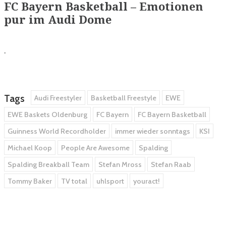
FC Bayern Basketball – Emotionen
pur im Audi Dome
.
Tags
Audi Freestyler
Basketball Freestyle
EWE
EWE Baskets Oldenburg
FC Bayern
FC Bayern Basketball
Guinness World Recordholder
immer wieder sonntags
KSI
Michael Koop
People Are Awesome
Spalding
Spalding Breakball Team
Stefan Mross
Stefan Raab
Tommy Baker
TV total
uhlsport
youract!