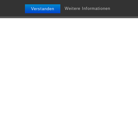
Weitere Informationen
Verstanden
Premiere für unsere neue Breakball Entertainment Gruppe
die „Trick Kings“! Saltos, Corks, Moon Kicks, waghalsige
Sprünge und alles mit einem Ball.
Diesmal durften
wir die EWE
Baskets
Oldenburg gleich
zweimal in Ihrem
Siegeszug durch
die Basketball