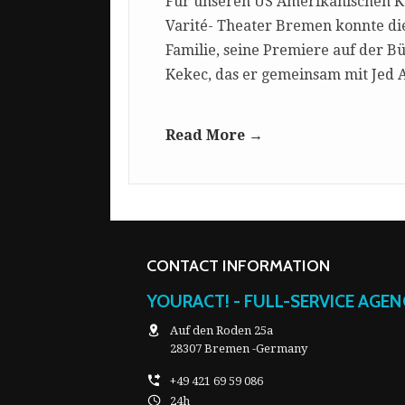
Für unseren US Amerikanischen K
Varité- Theater Bremen konnte die
Familie, seine Premiere auf der B
Kekec, das er gemeinsam mit Jed 
Read More →
CONTACT INFORMATION
YOURACT! - FULL-SERVICE AGE
Auf den Roden 25a
28307 Bremen -Germany
+49 421 69 59 086
24h