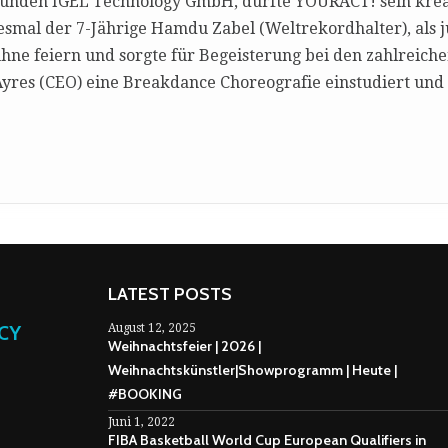
unden IGEL Technology GmbH, durfte YOURACT! sein krea
smal der 7-Jährige Hamdu Zabel (Weltrekordhalter), als j
ühne feiern und sorgte für Begeisterung bei den zahlreic
Ayres (CEO) eine Breakdance Choreografie einstudiert und
LATEST POSTS
NCY
August 12, 2025
Weihnachtsfeier | 2026 |
Weihnachtskünstler|Showprogramm | Heute |
#BOOKING
Juni 1, 2022
FIBA Basketball World Cup European Qualifiers in