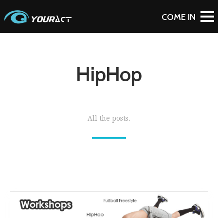
HipHop
All the posts.