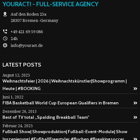
YOURACT! - FULL-SERVICE AGENCY
Auf den Roden 25a
28307 Bremen -Germany
+49 421 69 59 086
24h
info@youract.de
LATEST POSTS
August 12, 2025
Weihnachtsfeier | 2026 | Weihnachtskünstler|Showprogramm |
Heute | #BOOKING
Juni 1, 2022
FIBA Basketball World Cup European Qualifiers in Bremen
Dezember 26, 2013
Best of TV total „Spalding Breakball Team“
Februar 24, 2025
Fußball Show| Showproduktion| Fußball-Event-Module| Show
Inszenierung| #FußballFreestyler #Buchen #Breakingsoccer