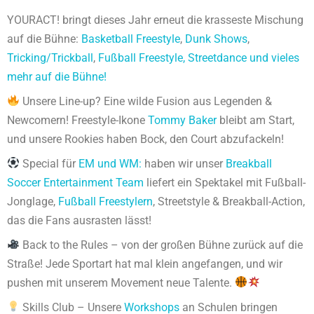
YOURACT! bringt dieses Jahr erneut die krasseste Mischung
auf die Bühne:
Basketball Freestyle
,
Dunk Shows
,
Tricking/Trickball
,
Fußball Freestyle,
Streetdance und vieles
mehr auf die Bühne!
Unsere Line-up? Eine wilde Fusion aus Legenden &
Newcomern! Freestyle-Ikone
Tommy Baker
bleibt am Start,
und unsere Rookies haben Bock, den Court abzufackeln!
Special für
EM und WM:
haben wir unser
Breakball
Soccer Entertainment Team
liefert ein Spektakel mit Fußball-
Jonglage,
Fußball Freestylern
, Streetstyle & Breakball-Action,
das die Fans ausrasten lässt!
Back to the Rules – von der großen Bühne zurück auf die
Straße! Jede Sportart hat mal klein angefangen, und wir
pushen mit unserem Movement neue Talente.
Skills Club – Unsere
Workshops
an Schulen bringen