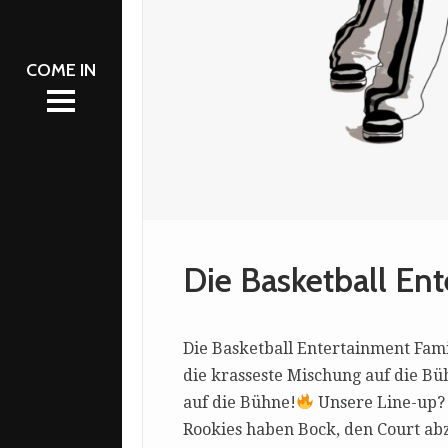
AM
NT
L 2026
L 2026
NT
S
S
CATION
CATION
Die Basketball En
Die Basketball Entertainment Famil
die krasseste Mischung auf die Büh
auf die Bühne!
Unsere Line-up? 
Rookies haben Bock, den Court ab