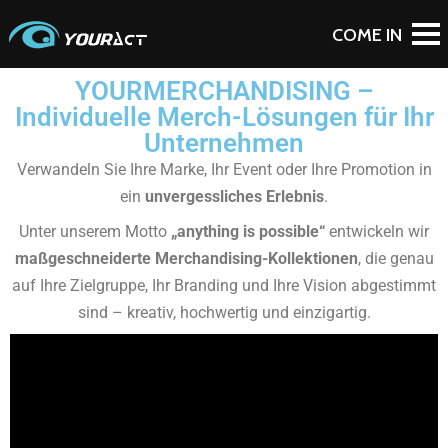
YOURMERCHANDISING –
Individuelle Merch-Lösungen für Ihr
Unternehmen
Verwandeln Sie Ihre Marke, Ihr Event oder Ihre Promotion in
ein
unvergessliches Erlebnis
.
Unter unserem Motto
„anything is possible“
entwickeln wir
maßgeschneiderte Merchandising-Kollektionen
, die genau
auf Ihre Zielgruppe, Ihr Branding und Ihre Vision abgestimmt
sind – kreativ, hochwertig und einzigartig.