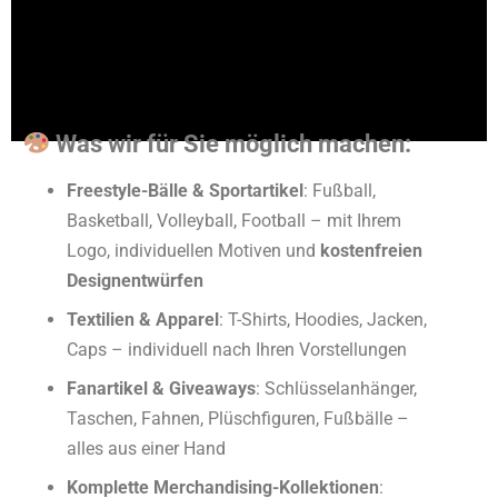
Was wir für Sie möglich machen:
Freestyle-Bälle & Sportartikel
: Fußball,
Basketball, Volleyball, Football – mit Ihrem
Logo, individuellen Motiven und
kostenfreien
Designentwürfen
Textilien & Apparel
: T-Shirts, Hoodies, Jacken,
Caps – individuell nach Ihren Vorstellungen
Fanartikel & Giveaways
: Schlüsselanhänger,
Taschen, Fahnen, Plüschfiguren, Fußbälle –
alles aus einer Hand
Komplette Merchandising-Kollektionen
: