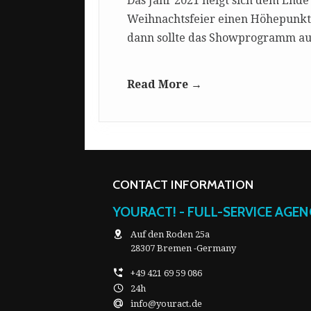
Das Jahr 2021 neigt sich dem Ende 
Weihnachtsfeier einen Höhepunkt d
dann sollte das Showprogramm auf
Read More →
CONTACT INFORMATION
YOURACT! - FULL-SERVICE AGE
Auf den Roden 25a
28307 Bremen -Germany
+49 421 69 59 086
24h
info@youract.de