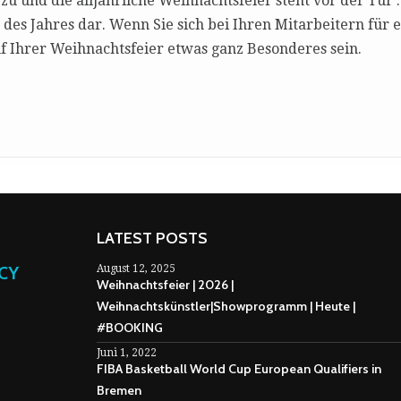
zu und die alljährliche Weihnachtsfeier steht vor der Tür .
es Jahres dar. Wenn Sie sich bei Ihren Mitarbeitern für 
 Ihrer Weihnachtsfeier etwas ganz Besonderes sein.
LATEST POSTS
NCY
August 12, 2025
Weihnachtsfeier | 2026 |
Weihnachtskünstler|Showprogramm | Heute |
#BOOKING
Juni 1, 2022
FIBA Basketball World Cup European Qualifiers in
Bremen