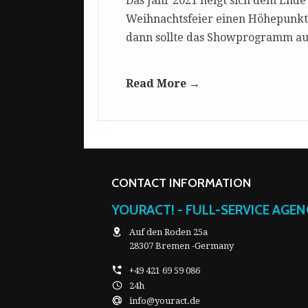
Das Jahr 2021 neigt sich dem Ende 
Weihnachtsfeier einen Höhepunkt d
dann sollte das Showprogramm auf
Read More →
CONTACT INFORMATION
YOURACT! - FULL-SERVICE AGE
Auf den Roden 25a
28307 Bremen -Germany
+49 421 69 59 086
24h
info@youract.de