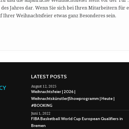
zu und die alljährliche Weihnachtsfeier steht vor der Tür .
es Jahres dar. Wenn Sie sich bei Ihren Mitarbeitern für 
 Ihrer Weihnachtsfeier etwas ganz Besonderes sein.
LATEST POSTS
NCY
August 12, 2025
Weihnachtsfeier | 2026 |
Weihnachtskünstler|Showprogramm | Heute |
#BOOKING
Juni 1, 2022
FIBA Basketball World Cup European Qualifiers in
Bremen