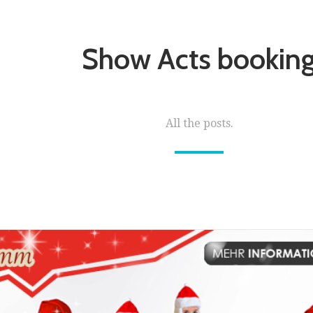
Show Acts bookin
All the posts.