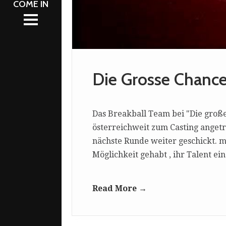
L 2026
NT
S
S
CATION
CATION
Die Grosse Chance
Das Breakball Team bei "Die große 
österreichweit zum Casting angetr
nächste Runde weiter geschickt. m
Möglichkeit gehabt , ihr Talent e
Read More →