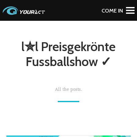
l✮l Preisgekrönte
Fussballshow ✓
All the posts.