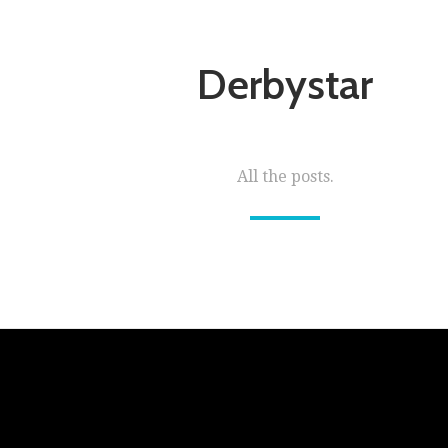
Derbystar
All the posts.