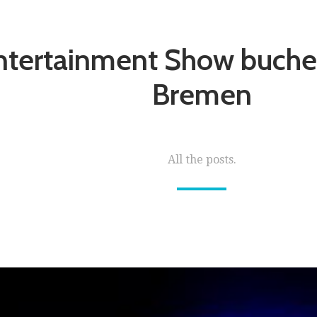
ntertainment Show buchen
Bremen
All the posts.