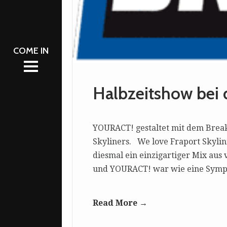
ETING
AM
AM
NT
L 2026
L 2026
NT
S
S
CATION
Halbzeitshow bei 
CATION
YOURACT! gestaltet mit dem Breakb
Skyliners. We love Fraport Skylin
diesmal ein einzigartiger Mix au
und YOURACT! war wie eine Sympho
Read More →