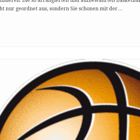
isieren. Die so arrangierten und aufbewahrten Basketbälle
ht nur geordnet aus, sondern Sie schonen mit der…