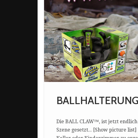
BALLHALTERUNG|
Die BALL CLAW™, ist jetzt endlich
Szene gesetzt... [Show picture li