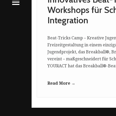
NT
S
Workshops für Sch
S
CATION
Integration
CATION
Beat-Tricks Camp – Kreative Jugen
Freizeitgestaltung in einem einz
Jugendprojekt, das Breakball®, B
vereint – maßgeschneidert für Sch
YOURACT hat das Breakball®-Beat-
Read More →