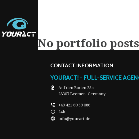
No portfolio post
CONTACT INFORMATION
YOURACT! - FULL-SERVICE AGE
Auf den Roden 25a
28307 Bremen -Germany
+49 421 69 59 086
ETING
24h
info@youract.de
ETING
AM
AM