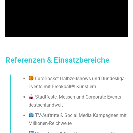
Referenzen & Einsatzbereiche
EuroBasket Halbzeitshows und Bundesliga-
Events mit Breakball® Künstlern
Stadtfeste, Messen und Corporate Events
deutschlandweit
TV-Auftritte & Social Media Kampagnen mit
Millionen-Reichweite
Workshops & Kids-Programme mit aktivem