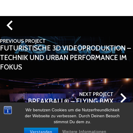
PREVIOUS PROJECT
FUTURISTISCHE 3D VIDEOPRODUKTION –
TECHNIK UND URBAN PERFORMANCE IM
FOKUS
NEXT PROJECT
BREAKBALL® – FLYING BMX
WHEELS | BMX SHOWACT BUCHEN FÜR
Wir benutzen Cookies um die Nutzerfreundlichkeit
der Webseite zu verbessen. Durch Deinen Besuch
EVENTS, MESSEN, TV & INTERNATIONALE
stimmst Du dem zu.
MARKENAKTIVIERUNGEN
Weitere Informationen
Verstanden