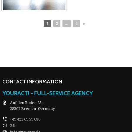
1
2
...
4
►
CONTACT INFORMATION
YOURACT! - FULL-SERVICE AGENCY
Auf den Roden 25a
28307 Bremen -Germany
+49 421 69 59 086
24h