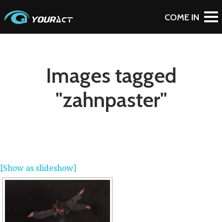
Images tagged
"zahnpaster"
[Show as slideshow]