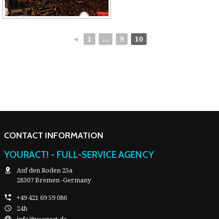
◄
1
...
9
10
CONTACT INFORMATION
YOURACT! - FULL-SERVICE AGENCY
Auf den Roden 25a
28307 Bremen -Germany
+49 421 69 59 086
24h