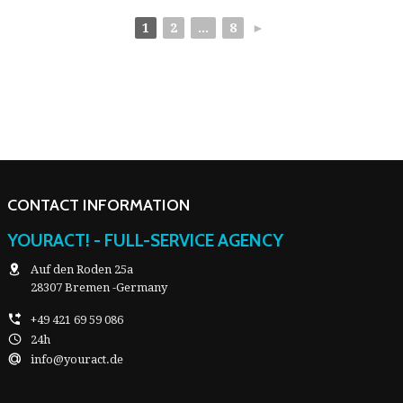
1
2
...
8
►
CONTACT INFORMATION
YOURACT! - FULL-SERVICE AGENCY
Auf den Roden 25a
28307 Bremen -Germany
+49 421 69 59 086
24h
info@youract.de