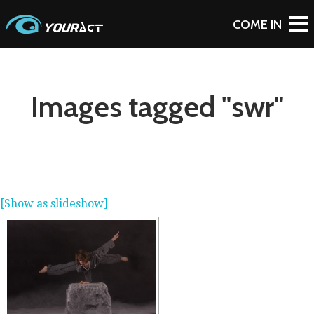
Images tagged "swr"
[Show as slideshow]