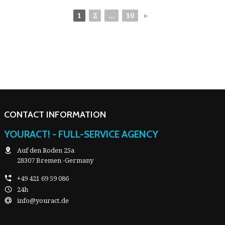
1
2
...
10
►
CONTACT INFORMATION
YOURACT! - FULL-SERVICE AGENCY
Auf den Roden 25a
28307 Bremen -Germany
+49 421 69 59 086
24h
info@youract.de