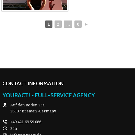
1
2
...
6
►
CONTACT INFORMATION
YOURACT! - FULL-SERVICE AGENCY
Auf den Roden 25a
28307 Bremen -Germany
+49 421 69 59 086
24h