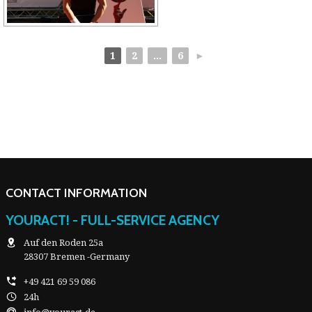
1
2
...
6
►
CONTACT INFORMATION
YOURACT! - FULL-SERVICE AGENCY
Auf den Roden 25a
28307 Bremen -Germany
+49 421 69 59 086
24h