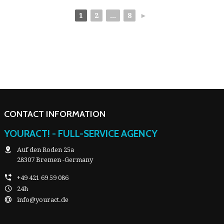
1
2
...
8
►
CONTACT INFORMATION
YOURACT! - FULL-SERVICE AGENCY
Auf den Roden 25a
28307 Bremen -Germany
+49 421 69 59 086
24h
info@youract.de