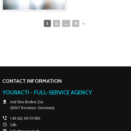
1
2
...
8
►
CONTACT INFORMATION
YOURACT! - FULL-SERVICE AGENCY
Auf den Roden 25a
28307 Bremen -Germany
+49 421 69 59 086
24h