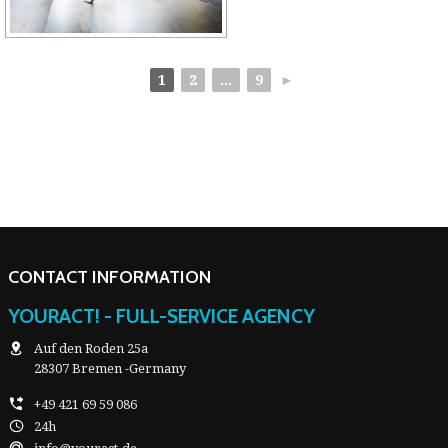
1
2
...
9
►
CONTACT INFORMATION
YOURACT! - FULL-SERVICE AGENCY
Auf den Roden 25a
28307 Bremen -Germany
+49 421 69 59 086
24h