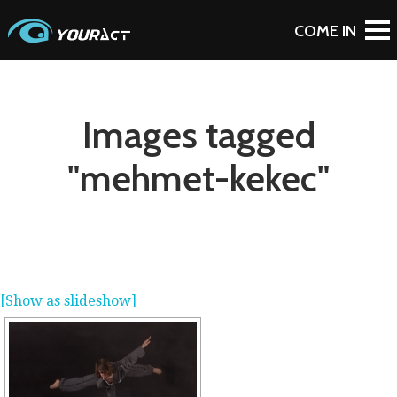
Images tagged
"mehmet-kekec"
[Show as slideshow]