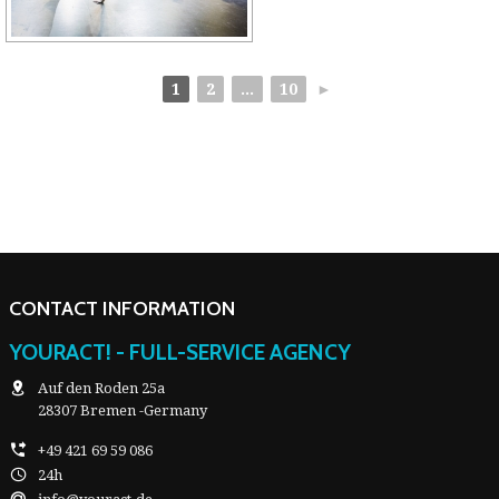
1
2
...
10
►
CONTACT INFORMATION
YOURACT! - FULL-SERVICE AGENCY
Auf den Roden 25a
28307 Bremen -Germany
+49 421 69 59 086
24h