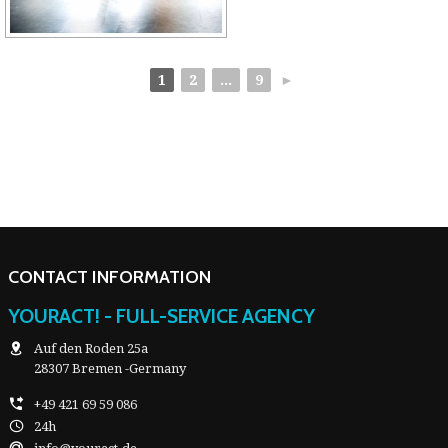
1
2
...
9
►
CONTACT INFORMATION
YOURACT! - FULL-SERVICE AGENCY
Auf den Roden 25a
28307 Bremen -Germany
+49 421 69 59 086
24h