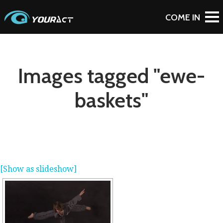
Images tagged "ewe-
baskets"
[Show as slideshow]