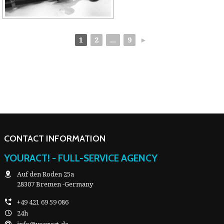
1
2
...
9
►
CONTACT INFORMATION
YOURACT! - FULL-SERVICE AGENCY
Auf den Roden 25a
28307 Bremen -Germany
+49 421 69 59 086
24h