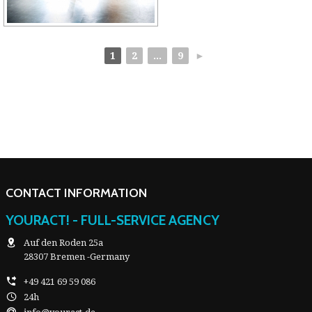
1
2
...
9
►
CONTACT INFORMATION
YOURACT! - FULL-SERVICE AGENCY
Auf den Roden 25a
28307 Bremen -Germany
+49 421 69 59 086
24h