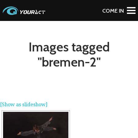
Images tagged
"bremen-2"
[Show as slideshow]