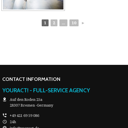
1
2
...
10
►
CONTACT INFORMATION
YOURACT! - FULL-SERVICE AGENCY
Auf den Roden 25a
28307 Bremen -Germany
+49 421 69 59 086
24h