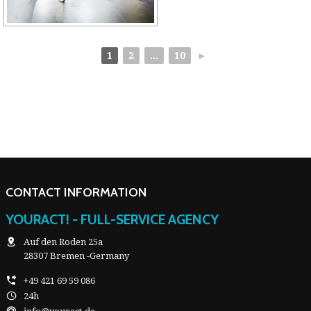
1
2
...
10
►
CONTACT INFORMATION
YOURACT! - FULL-SERVICE AGENCY
Auf den Roden 25a
28307 Bremen -Germany
+49 421 69 59 086
24h