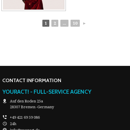
1
2
...
10
►
CONTACT INFORMATION
YOURACT! - FULL-SERVICE AGENCY
Auf den Roden 25a
28307 Bremen -Germany
+49 421 69 59 086
24h