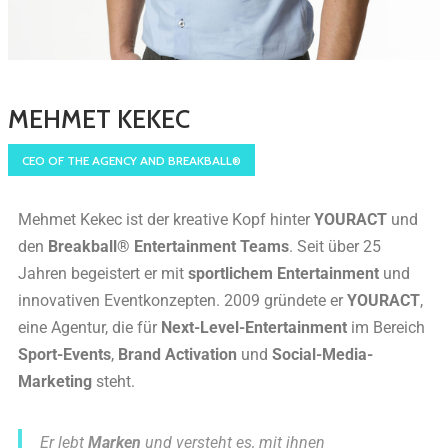
MEHMET KEKEC
CEO OF THE AGENCY AND BREAKBALL®
Mehmet Kekec ist der kreative Kopf hinter
YOURACT
und
den
Breakball® Entertainment Teams
. Seit über 25
Jahren begeistert er mit
sportlichem Entertainment
und
innovativen Eventkonzepten. 2009 gründete er
YOURACT
,
eine Agentur, die für
Next-Level-Entertainment
im Bereich
Sport-Events
,
Brand Activation
und
Social-Media-
Marketing
steht.
Er lebt
Marken
und versteht es, mit ihnen