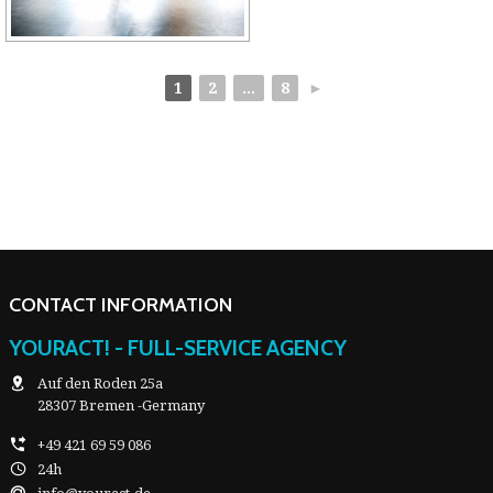
1
2
...
8
►
CONTACT INFORMATION
YOURACT! - FULL-SERVICE AGENCY
Auf den Roden 25a
28307 Bremen -Germany
+49 421 69 59 086
24h