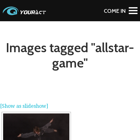
Images tagged "allstar-
game"
[Show as slideshow]